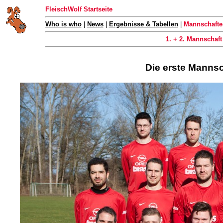
FleischWolf Startseite
Who is who
|
News
|
Ergebnisse & Tabellen
|
Mannschafte
1. + 2. Mannschaft
Die erste Mannsc